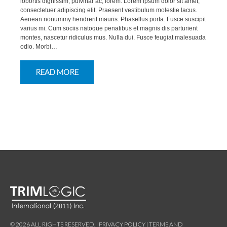
lobortis dignissim, pulvinar ac, lorem. Lorem ipsum dolor sit amet,
consectetuer adipiscing elit. Praesent vestibulum molestie lacus.
Aenean nonummy hendrerit mauris. Phasellus porta. Fusce suscipit
varius mi. Cum sociis natoque penatibus et magnis dis parturient
montes, nascetur ridiculus mus. Nulla dui. Fusce feugiat malesuada
odio. Morbi…
READ MORE
© 2026
ALL RIGHTS RESERVED
. |
PRIVACY POLICY
|
TERMS AND