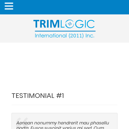
TESTIMONIAL #1
Aenean nonummy hendrerit mau phasellu
porta. Fusce suscipit varius mi sed. Cum