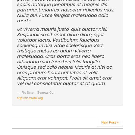
sociis natoque penatibus et magnis dis
parturient montes, nascetur ridiculus mus.
Nulla dui. Fusce feugiat malesuada odio
morbi.
Ut viverra mauris justo, quis auctor nisi.
Suspendisse sit amet diam diam, eget
volutpat lacus. Vestibulum faucibus
scelerisque nisl vitae scelerisque. Sed
tristique metus eu quam viverra
malesuada. Cras porta eros nec libero
bibendum sed faucibus felis fringilla.
Quisque sed odio neque. Mauris at nisl ac
eros pretium hendrerit vitae et velit.
Aliquam erat volutpat. Proin sit amet erat
vel nisl consectetur auctor et at quam.
Ric Simon
,
Berrows Co.
http://demolink.org
Next Post »